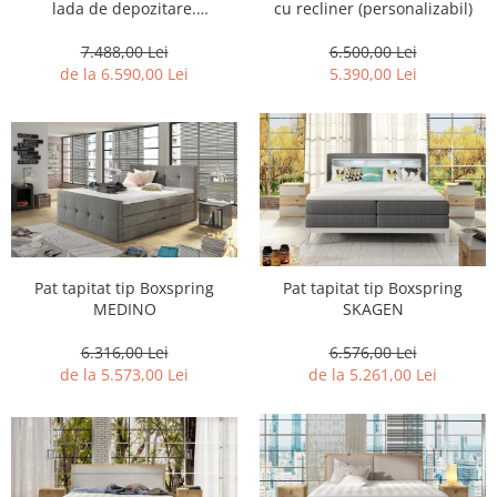
lada de depozitare.
cu recliner (personalizabil)
(personalizabil)
7.488,00 Lei
6.500,00 Lei
de la 6.590,00 Lei
5.390,00 Lei
Pat tapitat tip Boxspring
Pat tapitat tip Boxspring
MEDINO
SKAGEN
6.316,00 Lei
6.576,00 Lei
de la 5.573,00 Lei
de la 5.261,00 Lei