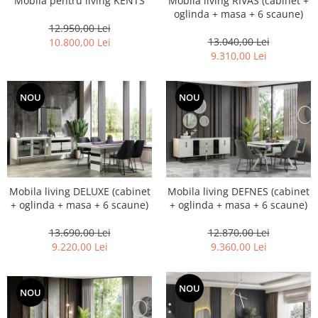
Mobila pentru living KENTS
Mobila living RIVAS (cabinet +
oglinda + masa + 6 scaune)
12.950,00 Lei
13.040,00 Lei
10.800,00 Lei
9.310,00 Lei
NOU
NOU
Mobila living DELUXE (cabinet
Mobila living DEFNES (cabinet
+ oglinda + masa + 6 scaune)
+ oglinda + masa + 6 scaune)
13.690,00 Lei
12.870,00 Lei
9.220,00 Lei
9.360,00 Lei
NOU
NOU