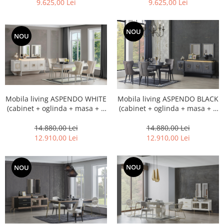
9.625,00 Lei
9.625,00 Lei
NOU
NOU
Mobila living ASPENDO WHITE
Mobila living ASPENDO BLACK
(cabinet + oglinda + masa + 6
(cabinet + oglinda + masa + 6
scaune)
scaune)
14.880,00 Lei
14.880,00 Lei
12.910,00 Lei
12.910,00 Lei
NOU
NOU