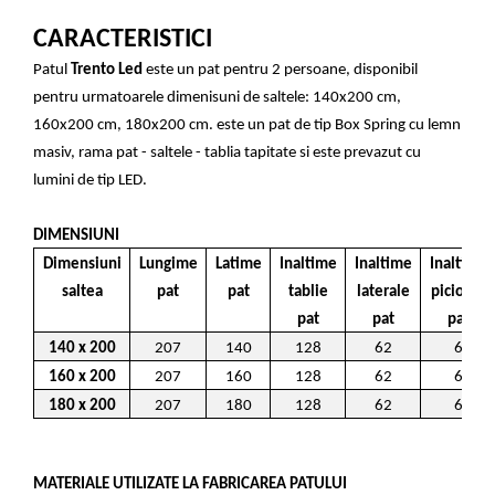
CARACTERISTICI
Patul
Trento Led
este un pat pentru 2 persoane, disponibil
pentru urmatoarele dimenisuni de saltele: 140x200 cm,
160x200 cm, 180x200 cm. este un pat de tip Box Spring cu lemn
masiv, rama pat - saltele - tablia tapitate si este prevazut cu
lumini de tip LED.
DIMENSIUNI
Dimensiuni
Lungime
Latime
Inaltime
Inaltime
Inaltime
saltea
pat
pat
tablie
laterale
picioare
pat
pat
pat
140 x 200
207
140
128
62
6
160 x 200
207
160
128
62
6
180 x 200
207
180
128
62
6
MATERIALE UTILIZATE LA FABRICAREA PATULUI