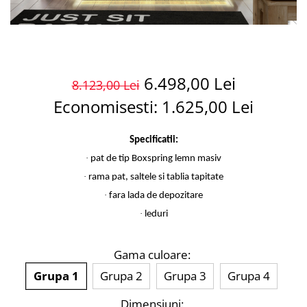
6.498,00 Lei
8.123,00 Lei
Economisesti:
1.625,00
Lei
Specificatii:
·
pat de tip Boxspring lemn masiv
·
rama pat, saltele si tablia tapitate
·
fara lada de depozitare
·
leduri
Gama culoare
:
Grupa 1
Grupa 2
Grupa 3
Grupa 4
Dimensiuni
: