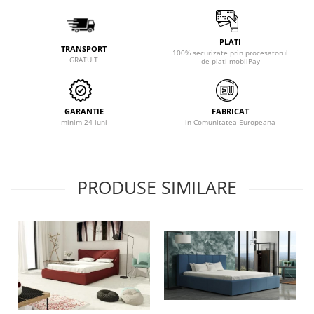
PLATI
TRANSPORT
100% securizate prin procesatorul
GRATUIT
de plati mobilPay
GARANTIE
FABRICAT
minim 24 luni
in Comunitatea Europeana
PRODUSE SIMILARE