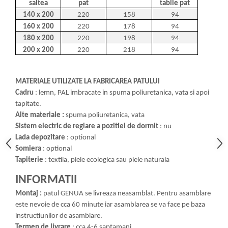
saltea
pat
tablie pat
140 x 200
220
158
94
160 x 200
220
178
94
180 x 200
220
198
94
200 x 200
220
218
94
MATERIALE UTILIZATE LA FABRICAREA PATULUI
Cadru
: lemn, PAL imbracate in spuma poliuretanica, vata si apoi
tapitate.
Alte materiale :
spuma poliuretanica, vata
Sistem electric de reglare a pozitiei de dormit
: nu
Lada depozitare
: optional
Somiera
: optional
Tapiterie
: textila, piele ecologica sau piele naturala
INFORMATII
Montaj :
patul GENUA se livreaza neasamblat. Pentru asamblare
este nevoie de cca 60 minute iar asamblarea se va face pe baza
instructiunilor de asamblare.
Termen de livrare
: cca 4-6 saptamani