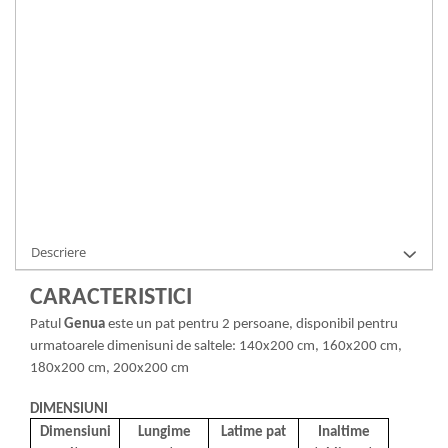
LA COMANDA
Durata de livrare:
4-5 saptamani
ADAUGA IN COS
Cod Produs:
1001381
Ai nevoie de ajutor?
0371 237 376
Cere informatii
Descriere
CARACTERISTICI
Patul
Genua
este un pat pentru 2 persoane, disponibil pentru
urmatoarele dimenisuni de saltele: 140x200 cm, 160x200 cm,
180x200 cm, 200x200 cm
DIMENSIUNI
Dimensiuni
Lungime
Latime pat
Inaltime