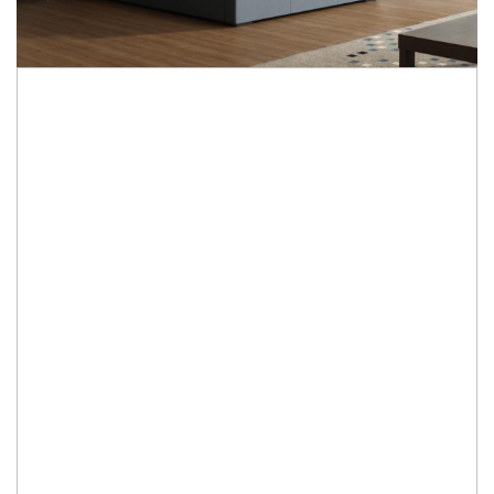
4.461,00 Lei
3.569,00 Lei
Economisesti:
892,00
Lei
Specificatii:
· rama pat si tablia tapitate
Optionale:
alege din extra optiuni
Gama Culoare
:
Grupa 1
Dimensiuni
:
Alege optionale