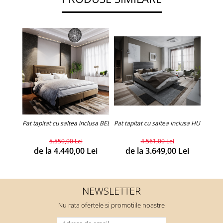
Pat tapitat cu saltea inclusa BELLINI
Pat tapitat cu saltea inclusa HUGO
Pat ta
5.550,00 Lei
4.561,00 Lei
de la 4.440,00 Lei
de la 3.649,00 Lei
d
NEWSLETTER
Nu rata ofertele si promotiile noastre