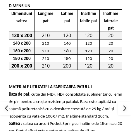
DIMENSIUNI
Dimensiuni
Lungime
Latime
Inaltime
Inaltime
saltea
pat
pat
tablie pat
laterale
pat
120 x 200
210
120
120
20
140 x 200
210
140
120
20
160 x 200
210
160
120
20
180 x 200
210
180
120
20
200 x 200
210
200
120
20
MATERIALE UTILIZATE LA FABRICAREA PATULUI
Baza de pat
: cutie din MDF, HDF consolidată suplimentar cu lemn
de pin pentru a crește rezistența patului. Baza este tapițată cu
spumă poliuretanică cu o densitate crescută de 25 kg / m3 și
acoperita cu vata de 100g / m2. Inaltime standard 20cm.
Saltea
: saltea cu arcuri Pocket Spring cu inaltime de 18cm sau 20