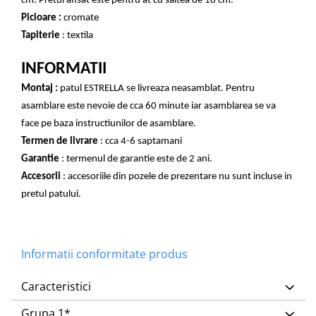
cm. Pretul afisat este pentru at cu saltea de 18 cm.
Picioare :
cromate
Tapiterie
: textila
INFORMATII
Montaj :
patul ESTRELLA se livreaza neasamblat. Pentru
asamblare este nevoie de cca 60 minute iar asamblarea se va
face pe baza instructiunilor de asamblare.
Termen de livrare
: cca 4-6 saptamani
Garantie
: termenul de garantie este de 2 ani.
Accesorii
: accesoriile din pozele de prezentare nu sunt incluse in
pretul patului.
Informatii conformitate produs
Caracteristici
Grupa 1*