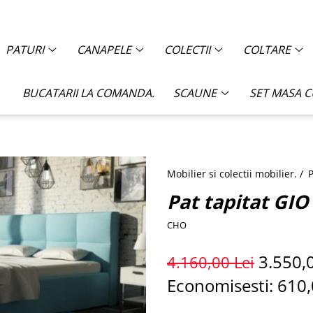
PATURI
CANAPELE
COLECTII
COLTARE
BUCATARII LA COMANDA.
SCAUNE
SET MASA 
Mobilier si colectii mobilier. /
P
Pat tapitat GIO
CHO
3.550,
4.160,00 Lei
Economisesti:
610