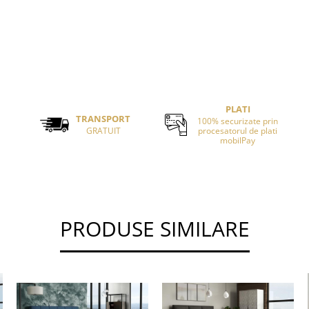
PLATI
TRANSPORT
100% securizate prin
GRATUIT
procesatorul de plati
mobilPay
PRODUSE SIMILARE