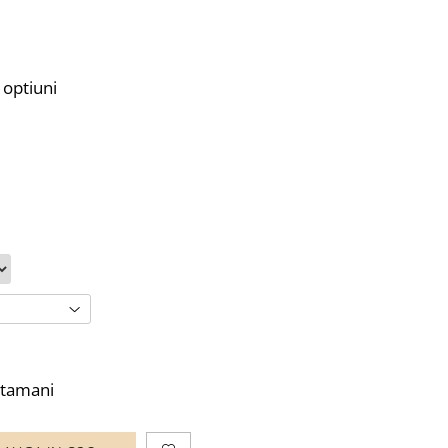
 optiuni
ptamani