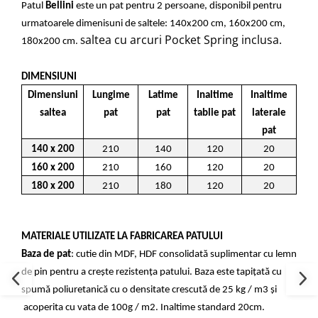
Patul
Bellini
este un pat pentru 2 persoane, disponibil pentru
urmatoarele dimenisuni de saltele: 140x200 cm, 160x200 cm,
altea cu arcuri Pocket Spring inclusa.
180x200 cm. S
DIMENSIUNI
Dimensiuni
Lungime
Latime
Inaltime
Inaltime
saltea
pat
pat
tablie pat
laterale
pat
140 x 200
210
140
120
20
160 x 200
210
160
120
20
180 x 200
210
180
120
20
MATERIALE UTILIZATE LA FABRICAREA PATULUI
Baza de pat
: cutie din MDF, HDF consolidată suplimentar cu lemn
de pin pentru a crește rezistența patului. Baza este tapițată cu
spumă poliuretanică cu o densitate crescută de 25 kg / m3 și
acoperita cu vata de 100g / m2. Inaltime standard 20cm.