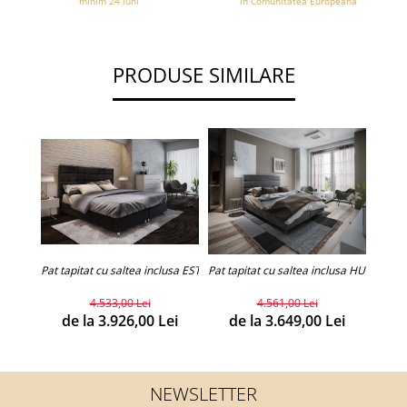
minim 24 luni
in Comunitatea Europeana
PRODUSE SIMILARE
Pat tapitat cu saltea inclusa ESTRELLA
Pat tapitat cu saltea inclusa HUGO
Pat ta
4.533,00 Lei
4.561,00 Lei
de la 3.926,00 Lei
de la 3.649,00 Lei
d
NEWSLETTER