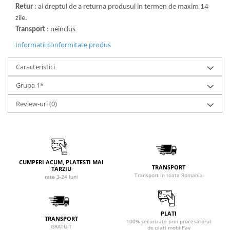
Retur
: ai dreptul de a returna produsul in termen de maxim 14
zile.
Transport
: neinclus
Informatii conformitate produs
Caracteristici
Grupa 1*
Review-uri
(0)
CUMPERI ACUM, PLATESTI MAI
TRANSPORT
TARZIU
Transport in toata Romania
rate 3-24 luni
PLATI
TRANSPORT
100% securizate prin procesatorul
GRATUIT
de plati mobilPay