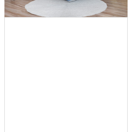
4.436,00 Lei
3.549,00 Lei
Economisesti:
887,00
Lei
Specificatii:
·
rama pat si tablia tapitate
·
cu somiera si lada de depozitare
Gama Culoare
:
Grupa 1
Dimensiuni
:
LA COMANDA
Durata de livrare:
4-5 saptamani
ADAUGA IN COS