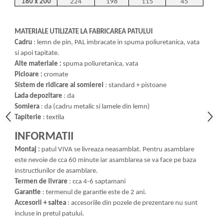
180 x 200
224
198
115
45
MATERIALE UTILIZATE LA FABRICAREA PATULUI
Cadru
: lemn de pin, PAL imbracate in spuma poliuretanica, vata
si apoi tapitate.
Alte materiale :
spuma poliuretanica, vata
Picioare :
cromate
Sistem de ridicare al somierei
: standard + pistoane
Lada depozitare
: da
Somiera
: da (cadru metalic si lamele din lemn)
Tapiterie
: textila
INFORMATII
Montaj :
patul VIVA se livreaza neasamblat. Pentru asamblare
este nevoie de cca 60 minute iar asamblarea se va face pe baza
instructiunilor de asamblare.
Termen de livrare
: cca 4-6 saptamani
Garantie
: termenul de garantie este de 2 ani.
Accesorii + saltea
: accesoriile din pozele de prezentare nu sunt
incluse in pretul patului.