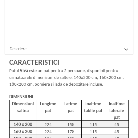
Cod Produs:
1001434
Ai nevoie de ajutor?
0371 237 376
Cere informatii
Descriere
CARACTERISTICI
Patul
Viva
este un pat pentru 2 persoane, disponibil pentru
urmatoarele dimenisuni de saltele: 140x200 cm, 160x200 cm,
180x200 cm. Somiera si lada de depozitare incluse.
DIMENSIUNI
Dimensiuni
Lungime
Latime
Inaltime
Inaltime
saltea
pat
pat
tablie pat
laterale
pat
140 x 200
224
158
115
45
160 x 200
224
178
115
45