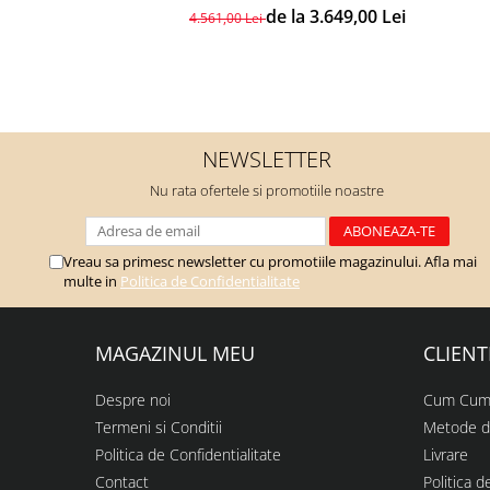
de la 3.649,00 Lei
4.561,00 Lei
NEWSLETTER
Nu rata ofertele si promotiile noastre
Vreau sa primesc newsletter cu promotiile magazinului. Afla mai
multe in
Politica de Confidentialitate
MAGAZINUL MEU
CLIENT
Despre noi
Cum Cum
Termeni si Conditii
Metode d
Politica de Confidentialitate
Livrare
Contact
Politica d