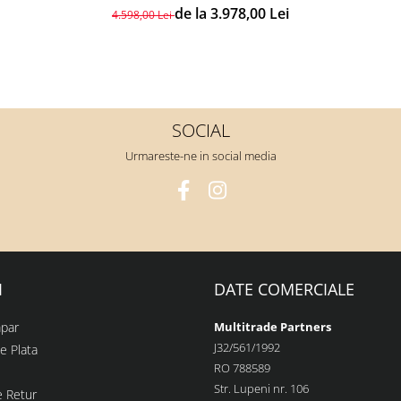
de la 3.978,00 Lei
4.598,00 Lei
SOCIAL
Urmareste-ne in social media
I
DATE COMERCIALE
par
Multitrade Partners
J32/561/1992
e Plata
RO 788589
Str. Lupeni nr. 106
e Retur