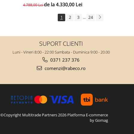
de la 4.330,00 Lei
4.788,00 Lei
1
2
3
24
...
SUPORT CLIENTI
Luni - Vineri 8:00 - 22:00 Sambata - Duminica 9:00 - 20.00
0371 237 376
comenzi@rabeco.ro
©Copyright Multitrade Partners 2026
Platforma E-commerce
by Gomag