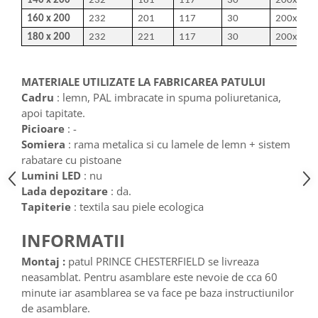
140 x 200
232
181
117
30
200x140
160 x 200
232
201
117
30
200x160
180 x 200
232
221
117
30
200x180
MATERIALE UTILIZATE LA FABRICAREA PATULUI
Cadru
: lemn, PAL imbracate in spuma poliuretanica,
apoi tapitate.
Picioare
: -
Somiera
: rama metalica si cu lamele de lemn + sistem
rabatare cu pistoane
Lumini LED
: nu
Lada depozitare
: da.
Tapiterie
: textila sau piele ecologica
INFORMATII
Montaj :
patul PRINCE CHESTERFIELD se livreaza
neasamblat. Pentru asamblare este nevoie de cca 60
minute iar asamblarea se va face pe baza instructiunilor
de asamblare.