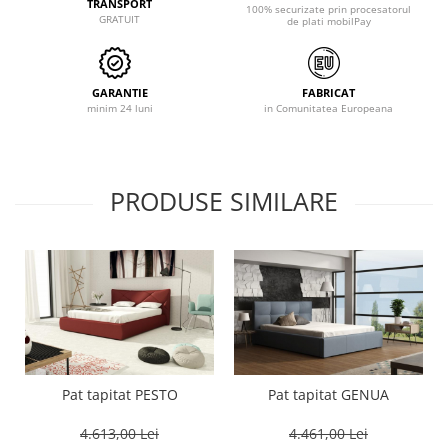
TRANSPORT
100% securizate prin procesatorul
GRATUIT
de plati mobilPay
GARANTIE
FABRICAT
minim 24 luni
in Comunitatea Europeana
PRODUSE SIMILARE
Pat tapitat PESTO
Pat tapitat GENUA
4.613,00 Lei
4.461,00 Lei