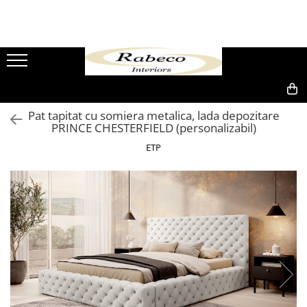
Paturi
Canapele
Colectii
Coltare
Diverse
Scaune
Box springs
Canapea si 2 fotolii cu recliner
Mobila copii si tineret
Coltare extensibile
Comode dormitor
Scaune de birou
Box springs lemn masiv
Canapele extensibile
Mobila dormitor
Coltare fixe
Dulapuri
Scaune de birou pentru copii
0,00
Pat tapitat cu somiera metalica, lada depozitare
Paturi copii
Canapele fixe
Mobila dormitor premium
Fotolii
Scaune bucatarie si living
PRINCE CHESTERFIELD (personalizabil)
Paturi pentru hoteluri
Canapele seturi 3+2+1
Mobila living
Fotolii relaxante, rotative
ETP
Fotoliu clasic
Paturi tapitate
Canapele seturi 3+2+1 piele
Mobila living premium
naturala si lemn
Sezlong
Mobila pentru baie
Mese cafea
Pantofare