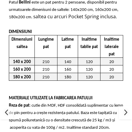
Patul
Bellini
este un pat pentru 2 persoane, disponibil pentru
urmatoarele dimenisuni de saltele: 140x200 cm, 160x200 cm,
altea cu arcuri Pocket Spring inclusa.
180x200 cm. S
DIMENSIUNI
Dimensiuni
Lungime
Latime
Inaltime
Inaltime
saltea
pat
pat
tablie pat
laterale
pat
140 x 200
210
140
120
20
160 x 200
210
160
120
20
180 x 200
210
180
120
20
MATERIALE UTILIZATE LA FABRICAREA PATULUI
Baza de pat
: cutie din MDF, HDF consolidată suplimentar cu lemn
de pin pentru a crește rezistența patului. Baza este tapițată cu
spumă poliuretanică cu o densitate crescută de 25 kg / m3 și
acoperita cu vata de 100g / m2. Inaltime standard 20cm.