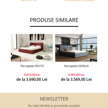
minim 24 luni
in Comunitatea Europeana
PRODUSE SIMILARE
Pat tapitat PESTO
Pat tapitat GENUA
4.613,00 Lei
4.461,00 Lei
de la 3.690,00 Lei
de la 3.569,00 Lei
d
NEWSLETTER
Nu rata ofertele si promotiile noastre