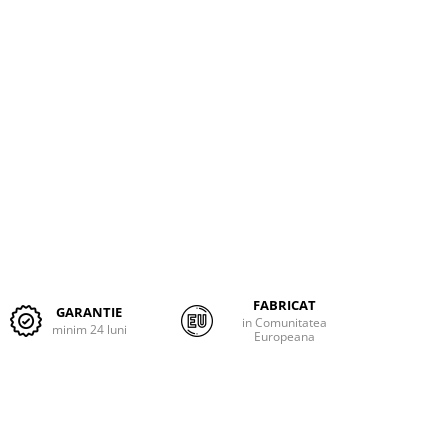
FABRICAT
GARANTIE
in Comunitatea
minim 24 luni
Europeana