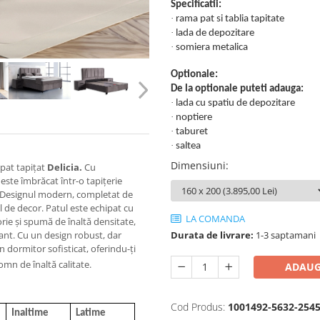
Specificatii:
·
rama pat si tablia tapitate
·
lada de depozitare
·
somiera metalica
Optionale:
De la optionale puteti adauga:
·
lada cu spatiu de depozitare
·
noptiere
·
taburet
·
saltea
Dimensiuni
:
pat tapițat
Delicia.
Cu
ste îmbrăcat într-o tapițerie
t. Designul modern, completat de
stil de decor. Patul este echipat cu
LA COMANDA
ie și spumă de înaltă densitate,
Durata de livrare:
1-3 saptamani
ant. Cu un design robust, dar
n dormitor sofisticat, oferindu-ți
omn de înaltă calitate.
ADAUG
Cod Produs:
1001492-5632-2545
Inaltime
Latime