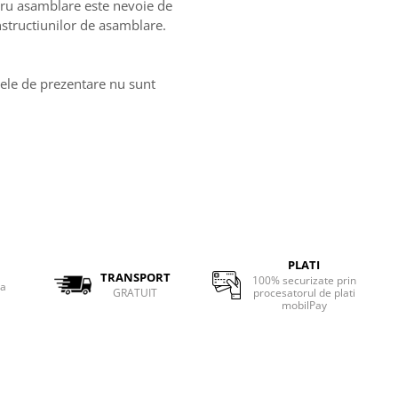
tru asamblare este nevoie de
nstructiunilor de asamblare.
ozele de prezentare nu sunt
PLATI
TRANSPORT
100% securizate prin
ta
GRATUIT
procesatorul de plati
mobilPay