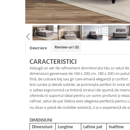
Review-uri
(0)
Descriere
CARACTERISTICI
Adaugă un aer de rafinament dormitorului tău cu setul de 
dimensiuni generoase de 160 x 200 cm, 180 x 200 cm patul e
fină, de culoare bej sau gri care emană eleganță și confor
linii curate și detalii subtile, se potrivește perfect în orice 
o saltea ergonomică ce îmbină straturi de spumă de memor
oferindu-ți suportul ideal pentru un somn profund și relax
rafinat, setul de pat Delicia este alegerea perfectă pentru u
nu doar o piesă de mobilier estetică, ci și o experiență de s
DIMENSIUNI
Dimensiuni
Lungime
Latime pat
Inaltime