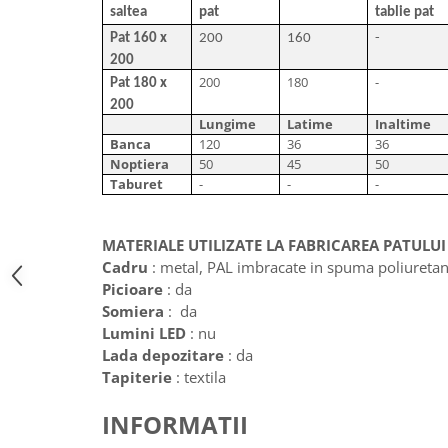
saltea
pat
tablie pat
Pat 160 x
200
160
-
200
200
180
-
Pat 180 x
200
Lungime
Latime
Inaltime
Banca
120
36
36
Noptiera
50
45
50
Taburet
-
-
-
MATERIALE UTILIZATE LA FABRICAREA PATULUI
Cadru
: metal, PAL imbracate in spuma poliuretani
Picioare
: da
Somiera
: da
Lumini LED
: nu
Lada depozitare
: da
Tapiterie
: textila
INFORMATII