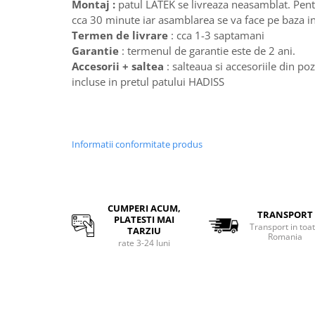
Montaj :
patul LATEK se livreaza neasamblat. Pen
cca 30 minute iar asamblarea se va face pe baza i
Termen de livrare
: cca 1-3 saptamani
Garantie
: termenul de garantie este de 2 ani.
Accesorii + saltea
: salteaua si accesoriile din p
incluse in pretul patului HADISS
Informatii conformitate produs
CUMPERI ACUM,
TRANSPORT
PLATESTI MAI
Transport in toa
TARZIU
Romania
rate 3-24 luni