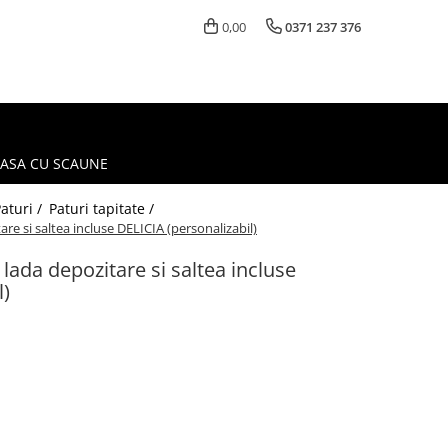
0,00
0371 237 376
MASA CU SCAUNE
aturi /
Paturi tapitate /
are si saltea incluse DELICIA (personalizabil)
 lada depozitare si saltea incluse
l)