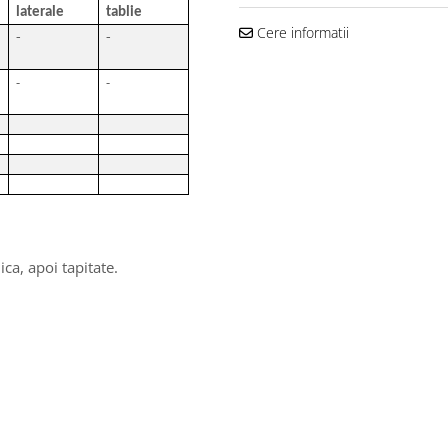
laterale
tablie
Cere informatii
-
-
-
-
ca, apoi tapitate.