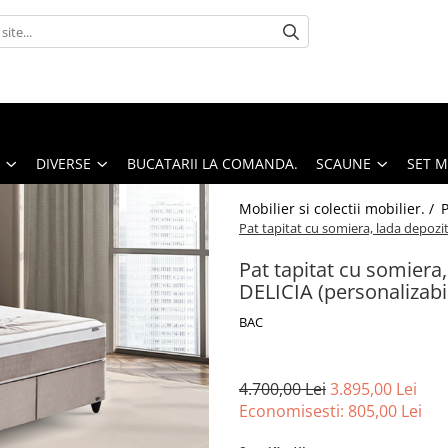
DIVERSE
BUCATARII LA COMANDA.
SCAUNE
SET 
Mobilier si colectii mobilier. /
P
Pat tapitat cu somiera, lada depozit
Pat tapitat cu somiera,
DELICIA (personalizabi
BAC
4.700,00 Lei
3.895,00 Lei
Economisesti:
805,00
Lei