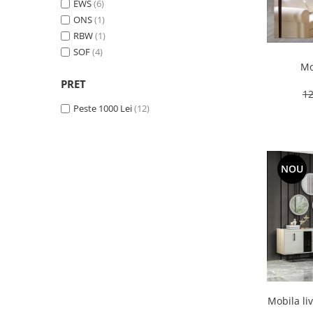
EWS
(6)
ONS
(1)
RBW
(1)
SOF
(4)
Mo
PRET
12
Peste 1000 Lei
(12)
NOU
Mobila li