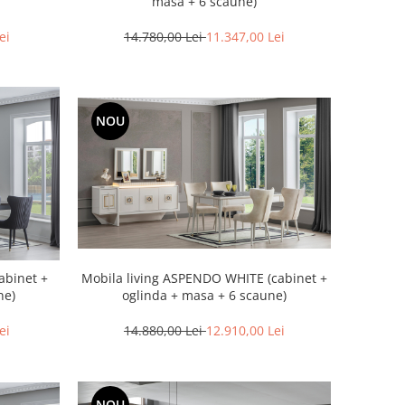
masa + 6 scaune)
ei
14.780,00 Lei
11.347,00 Lei
NOU
Mobila living ASPENDO WHITE (cabinet +
abinet +
oglinda + masa + 6 scaune)
ne)
14.880,00 Lei
12.910,00 Lei
ei
NOU