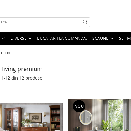
DIVERSE
BUCATARII LA COMANDA.
SCAUNE
SET 
premium
 living premium
1-
12
din
12
produse
NOU