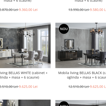
masa + 6 scaune)
masa + 6 scaune)
2.870,00 Lei
9.360,00 Lei
13.990,00 Lei
9.580,00 L
NOU
living BELLAS WHITE (cabinet +
Mobila living BELLAS BLACK (c
linda + masa + 6 scaune)
oglinda + masa + 6 scau
2.510,00 Lei
9.625,00 Lei
12.510,00 Lei
9.625,00 L