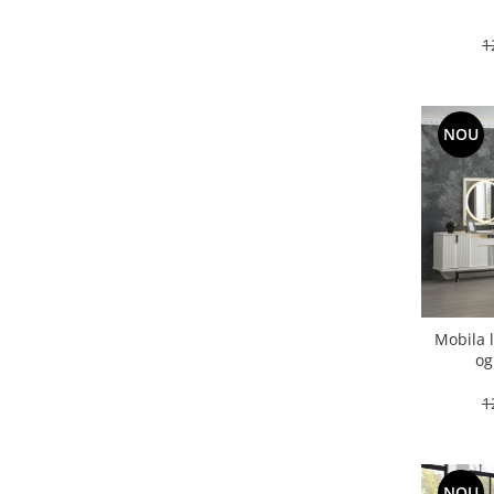
1
NOU
Mobila 
og
1
NOU