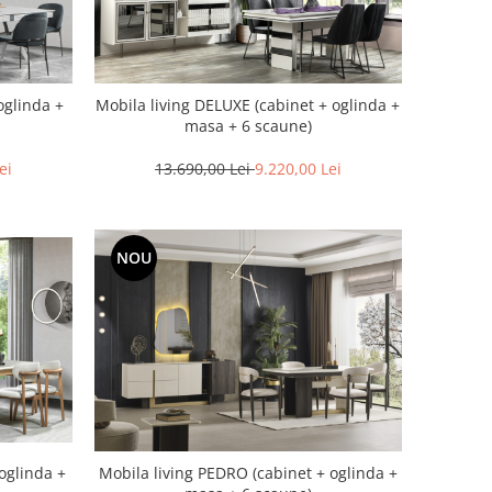
oglinda +
Mobila living DELUXE (cabinet + oglinda +
masa + 6 scaune)
ei
13.690,00 Lei
9.220,00 Lei
NOU
oglinda +
Mobila living PEDRO (cabinet + oglinda +