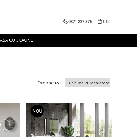
0371 237 376
0,00
MASA CU SCAUNE
Ordoneaza:
NOU