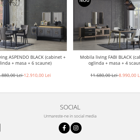
NOU
Mobila living FABI BLACK (ca
iving ASPENDO BLACK (cabinet +
oglinda + masa + 4 scau
linda + masa + 6 scaune)
11.680,00 Lei
8.990,00 L
.880,00 Lei
12.910,00 Lei
SOCIAL
Urmareste-ne in social media