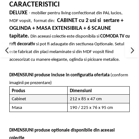
CARACTERISTICI
DELUXE
- mobilier pentru living confectionat din PAL lucios,
CABINET cu 2 usi si sertare +
MDF vopsit, format din:
OGLINDA + MASA EXTENSIBILA + 6 SCAUNE
tapitate.
Din aceeasi colectie este disponibila si
COMODA TV cu
raft decorativ
si pot fi adaugate din sectiunea Optionale. Setul
este fabricat din placi melaminate si din MDF vopsit fiind
accesorizat cu manere elegante, oglinda si picioare metalice.
DIMENSIUNI produse incluse in configuratia ofertata
(conform
imaginii pe prezentare)
Produs
Dimensiuni
Cabinet
212 x 85 x 47 cm
Masa
190 / 225 x 76 x 95 cm
DIMENSIUNI produse optionale disponibile din aceeasi
colectie