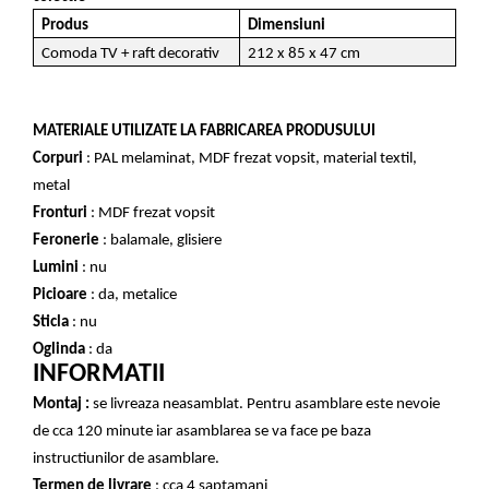
Produs
Dimensiuni
Comoda TV + raft decorativ
212 x 85 x 47 cm
MATERIALE UTILIZATE LA FABRICAREA PRODUSULUI
Corpuri
: PAL melaminat, MDF frezat vopsit, material textil,
metal
Fronturi
: MDF frezat vopsit
Feronerie
: balamale, glisiere
Lumini
: nu
Picioare
: da, metalice
Sticla
: nu
Oglinda
: da
INFORMATII
Montaj :
se livreaza neasamblat. Pentru asamblare este nevoie
de cca 120 minute iar asamblarea se va face pe baza
instructiunilor de asamblare.
Termen de livrare
: cca 4 saptamani