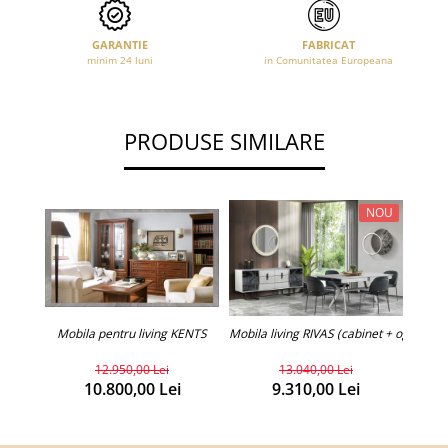
GARANTIE
FABRICAT
minim 24 luni
in Comunitatea Europeana
PRODUSE SIMILARE
NOU
Mobila pentru living KENTS
Mobila living RIVAS (cabinet + oglinda 
Mobila
12.950,00 Lei
13.040,00 Lei
10.800,00 Lei
9.310,00 Lei