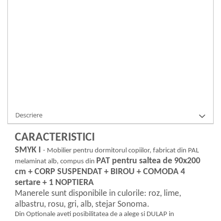
Durata de livrare:
2-4 saptamani
ADAUGA IN COS
Cod Produs:
5001023
Ai nevoie de ajutor?
0371 237 376
Cere informatii
Descriere
CARACTERISTICI
SMYK I
- Mobilier pentru dormitorul copiilor, fabricat din PAL
PAT pentru saltea de 90x200
melaminat alb, compus din
cm + CORP SUSPENDAT + BIROU + COMODA 4
sertare + 1 NOPTIERA
Manerele sunt disponibile in culorile: roz, lime,
albastru, rosu, gri, alb, stejar Sonoma.
Din Optionale aveti posibilitatea de a alege si DULAP in