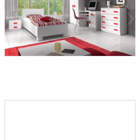
5.913,00 Lei
4.990,00 Lei
Economisesti:
923,00
Lei
Specificatii: