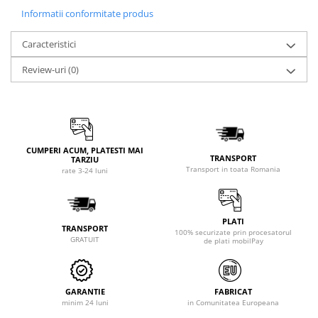
Informatii conformitate produs
Caracteristici
Review-uri
(0)
CUMPERI ACUM, PLATESTI MAI
TRANSPORT
TARZIU
Transport in toata Romania
rate 3-24 luni
PLATI
TRANSPORT
100% securizate prin procesatorul
GRATUIT
de plati mobilPay
GARANTIE
FABRICAT
minim 24 luni
in Comunitatea Europeana