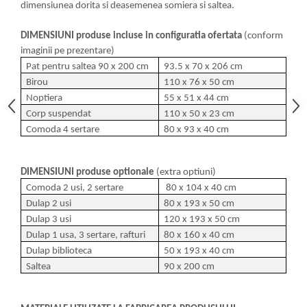
dimensiunea dorita si deasemenea somiera si saltea.
DIMENSIUNI produse incluse in configuratia ofertata
(conform
imaginii pe prezentare)
Pat pentru saltea 90 x 200 cm
93.5 x 70 x 206 cm
Birou
110 x 76 x 50 cm
Noptiera
55 x 51 x 44 cm
Corp suspendat
110 x 50 x 23 cm
Comoda 4 sertare
80 x 93 x 40 cm
DIMENSIUNI produse optionale
(extra optiuni)
Comoda 2 usi, 2 sertare
80 x 104 x 40 cm
Dulap 2 usi
80 x 193 x 50 cm
Dulap 3 usi
120 x 193 x 50 cm
Dulap 1 usa, 3 sertare, rafturi
80 x 160 x 40 cm
Dulap biblioteca
50 x 193 x 40 cm
Saltea
90 x 200 cm