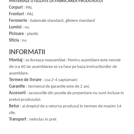
MATERIALE UTILIZATE LA FABRICAREA PRODUSULUI
Corpuri
: PAL
Fronturi
: PAL
Feronerie
: balamale standard, glisiere standard
Lumini
: nu
Picioare
: plastic
Sticla
: nu
INFORMATII
Montaj :
se livreaza neasamblat. Pentru asamblare este nevoie
de cca 60 iar asamblarea se va face pe baza instructiunilor de
asamblare.
Termen de livrare
: cca 2-4 saptamani
Garantie
: termenul de garantie este de 2 ani.
Accesorii
: accesoriile din pozele de prezentare nu sunt incluse in
pretul produsului.
Retur
: ai dreptul de a returna produsul in termen de maxim 14
zile.
Transport
: neinclus in pret