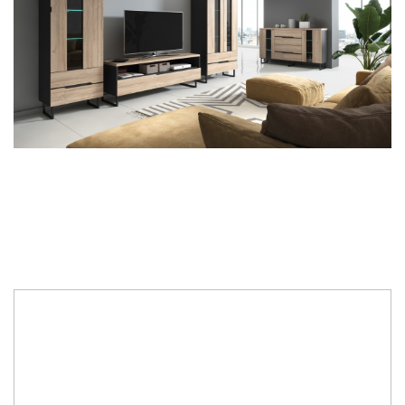
7.550,00 Lei
5.840,00 Lei
Economisesti:
1.710,00
Lei
Specificatii: