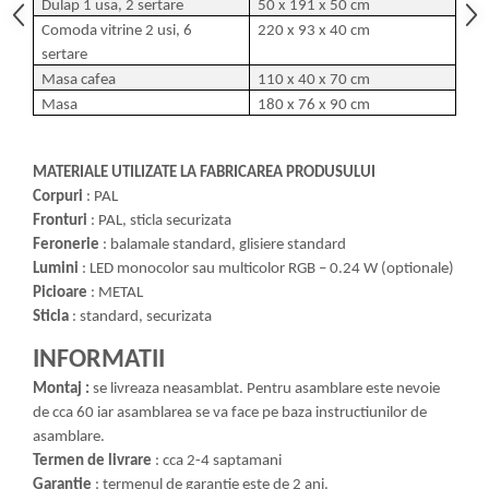
Dulap 1 usa, 2 sertare
50 x 191 x 50 cm
Comoda vitrine 2 usi, 6
220 x 93 x 40 cm
sertare
Masa cafea
110 x 40 x 70 cm
Masa
180 x 76 x 90 cm
MATERIALE UTILIZATE LA FABRICAREA PRODUSULUI
Corpuri
: PAL
Fronturi
: PAL, sticla securizata
Feronerie
: balamale standard, glisiere standard
Lumini
: LED monocolor sau multicolor RGB – 0.24 W (optionale)
Picioare
: METAL
Sticla
: standard, securizata
INFORMATII
Montaj :
se livreaza neasamblat. Pentru asamblare este nevoie
de cca 60 iar asamblarea se va face pe baza instructiunilor de
asamblare.
Termen de livrare
: cca 2-4 saptamani
Garantie
: termenul de garantie este de 2 ani.