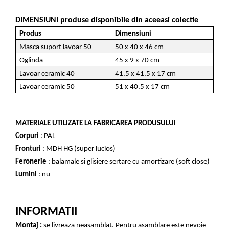
DIMENSIUNI produse disponibile din aceeasi colectie
Produs
Dimensiuni
Masca suport lavoar 50
50 x 40 x 46 cm
Oglinda
45 x 9 x 70 cm
Lavoar ceramic 40
41.5 x 41.5 x 17 cm
Lavoar ceramic 50
51 x 40.5 x 17 cm
MATERIALE UTILIZATE LA FABRICAREA PRODUSULUI
Corpuri
: PAL
Fronturi
: MDH HG (super lucios)
Feronerie
: balamale si glisiere sertare cu amortizare (soft close)
Lumini
: nu
INFORMATII
Montaj :
se livreaza neasamblat. Pentru asamblare este nevoie