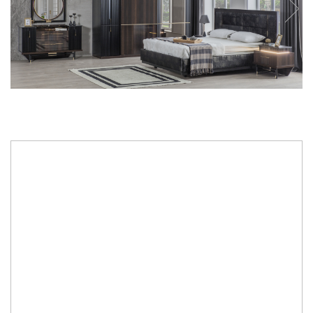
14.110,00 Lei
10.850,00 Lei
Economisesti:
3.260,00
Lei
Specificatii:
· mobilier pentru dormitor confectionat din PAL, MDF vopsit format
din:
PAT tapitat cu lada de depozitare si somiera rabatabila, pentru
saltea de 160 x 200 cm + DULAP cu usi glisante + 2 NOPTIERE.
·
Comoda cu oglinda
este disponibila si poate fi adaugata din