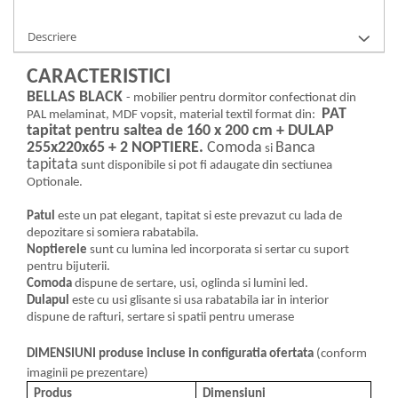
Descriere
CARACTERISTICI
BELLAS BLACK
- mobilier pentru dormitor confectionat din
PAT
PAL melaminat, MDF vopsit, material textil format din:
tapitat pentru saltea de 160 x 200 cm + DULAP
255x220x65 + 2 NOPTIERE.
Comoda
Banca
si
tapitata
sunt disponibile si pot fi adaugate din sectiunea
Optionale.
Patul
este un pat elegant, tapitat si este prevazut cu lada de
depozitare si somiera rabatabila.
Noptierele
sunt cu lumina led incorporata si sertar cu suport
pentru bijuterii.
Comoda
dispune de sertare, usi, oglinda si lumini led.
Dulapul
este cu usi glisante si usa rabatabila iar in interior
dispune de rafturi, sertare si spatii pentru umerase
DIMENSIUNI produse incluse in configuratia ofertata
(conform
imaginii pe prezentare)
Produs
Dimensiuni