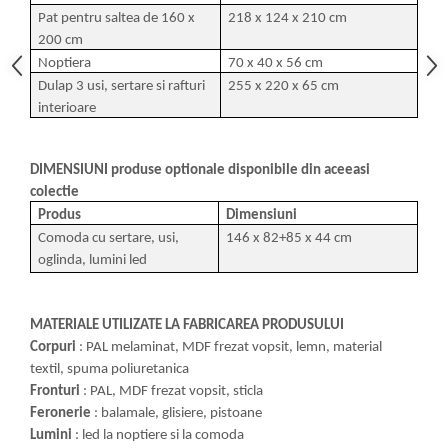
Pat pentru saltea de 160 x
218 x 124 x 210 cm
200 cm
Noptiera
70 x 40 x 56 cm
Dulap 3 usi, sertare si rafturi
255 x 220 x 65 cm
interioare
DIMENSIUNI produse optionale disponibile din aceeasi
colectie
Produs
Dimensiuni
Comoda cu sertare, usi,
146 x 82+85 x 44 cm
oglinda, lumini led
MATERIALE UTILIZATE LA FABRICAREA PRODUSULUI
Corpuri
: PAL melaminat, MDF frezat vopsit, lemn, material
textil, spuma poliuretanica
Fronturi
: PAL, MDF frezat vopsit, sticla
Feronerie
: balamale, glisiere, pistoane
Lumini
: led la noptiere si la comoda