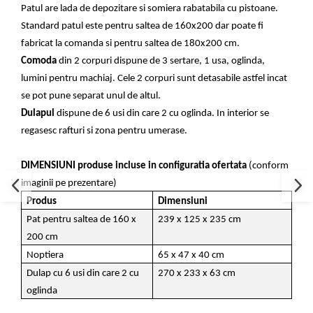
Patul are lada de depozitare si somiera rabatabila cu pistoane.
Standard patul este pentru saltea de 160x200 dar poate fi
fabricat la comanda si pentru saltea de 180x200 cm.
Comoda
din 2 corpuri dispune de 3 sertare, 1 usa, oglinda,
lumini pentru machiaj. Cele 2 corpuri sunt detasabile astfel incat
se pot pune separat unul de altul.
Dulapul
dispune de 6 usi din care 2 cu oglinda. In interior se
regasesc rafturi si zona pentru umerase.
DIMENSIUNI produse incluse in configuratia ofertata
(conform
imaginii pe prezentare)
Produs
Dimensiuni
Pat pentru saltea de 160 x
239 x 125 x 235 cm
200 cm
Noptiera
65 x 47 x 40 cm
Dulap cu 6 usi din care 2 cu
270 x 233 x 63 cm
oglinda