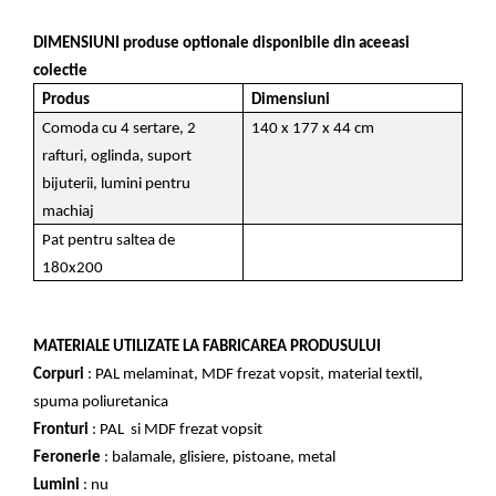
DIMENSIUNI produse optionale disponibile din aceeasi
colectie
Produs
Dimensiuni
Comoda cu 4 sertare, 2
140 x 177 x 44 cm
rafturi, oglinda, suport
bijuterii, lumini pentru
machiaj
Pat pentru saltea de
180x200
MATERIALE UTILIZATE LA FABRICAREA PRODUSULUI
Corpuri
: PAL melaminat, MDF frezat vopsit, material textil,
spuma poliuretanica
Fronturi
: PAL si MDF frezat vopsit
Feronerie
: balamale, glisiere, pistoane, metal
Lumini
: nu