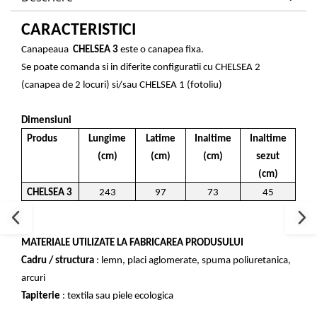
CARACTERISTICI
Canapeaua
CHELSEA 3
este o canapea fixa.
Se poate comanda si in diferite configuratii cu CHELSEA 2
(canapea de 2 locuri) si/sau CHELSEA 1 (fotoliu)
Dimensiuni
Produs
Lungime
Latime
Inaltime
Inaltime
(cm)
(cm)
(cm)
sezut
(cm)
CHELSEA 3
243
97
73
45
MATERIALE UTILIZATE LA FABRICAREA PRODUSULUI
Cadru / structura
: lemn, placi aglomerate, spuma poliuretanica,
arcuri
Tapiterie
: textila sau piele ecologica