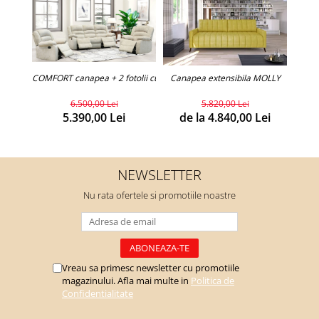
COMFORT canapea + 2 fotolii cu recliner (personalizabil)
Canapea extensibila MOLLY
Can
6.500,00 Lei
5.820,00 Lei
5.390,00 Lei
de la 4.840,00 Lei
d
NEWSLETTER
Nu rata ofertele si promotiile noastre
Vreau sa primesc newsletter cu promotiile
magazinului. Afla mai multe in
Politica de
Confidentialitate