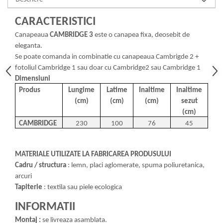
CARACTERISTICI
Canapeaua
CAMBRIDGE
3
este o canapea fixa, deosebit de
eleganta.
Se poate comanda in combinatie cu canapeaua Cambrigde 2 +
fotoliul Cambridge 1 sau doar cu Cambridge2 sau Cambridge 1
Dimensiuni
Produs
Lungime
Latime
Inaltime
Inaltime
(cm)
(cm)
(cm)
sezut
(cm)
CAMBRIDGE
230
100
76
45
MATERIALE UTILIZATE LA FABRICAREA PRODUSULUI
Cadru / structura
: lemn, placi aglomerate, spuma poliuretanica,
arcuri
Tapiterie
: textila sau piele ecologica
INFORMATII
Montaj :
se livreaza asamblata.