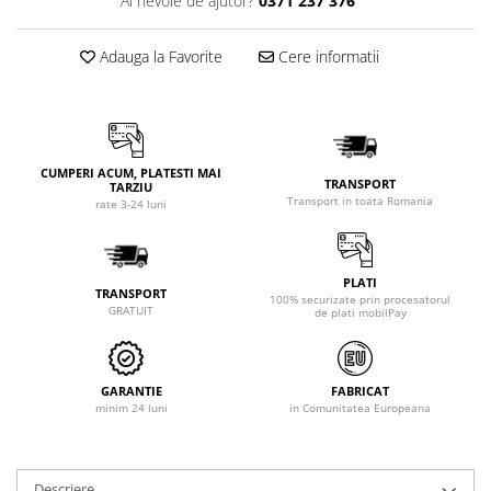
Ai nevoie de ajutor?
0371 237 376
Adauga la Favorite
Cere informatii
CUMPERI ACUM, PLATESTI MAI
TRANSPORT
TARZIU
Transport in toata Romania
rate 3-24 luni
PLATI
TRANSPORT
100% securizate prin procesatorul
GRATUIT
de plati mobilPay
GARANTIE
FABRICAT
minim 24 luni
in Comunitatea Europeana
Descriere