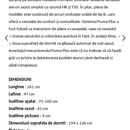
sprijină pe picioare metalice cromate, înclinate. Această canapea
are un șezut umplut cu spumă HR și T30. În plus, piesa de
mobilier este susținută de arcuri ondulate solide de tip B, care
oferă o senzație de confort și comoditate. Sistemul Puma Plus a
fost folosit ca mecanism de pliere a canapelei, ceea ce necesită
ridicarea șezutului și coborârea acestuia în față. În același timp, o
a doua suprafață de dormit se glisează automat de sub șezut.
Avantajul mecanismului Puma Plus este că nu trebuie să vă faceți
griji cu privire la deteriorarea podelei atunci când desfaceți și
pliați canapeaua.
DIMENSIUNI
Lungime
: 261 cm
Latime
: 97 cm
Inaltime spatar
: 75-100 cm
Inaltime sezut
: 45 cm
Inaltime picioare :
9 cm
Dimensiuni suprafata de dormit
: 199 x 136 cm