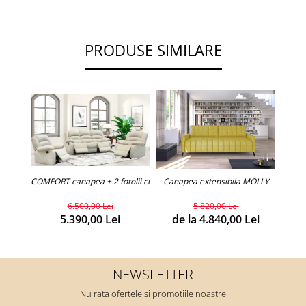
PRODUSE SIMILARE
COMFORT canapea + 2 fotolii cu recliner (personalizabil)
Canapea extensibila MOLLY
Can
6.500,00 Lei
5.820,00 Lei
5.390,00 Lei
de la 4.840,00 Lei
d
NEWSLETTER
Nu rata ofertele si promotiile noastre