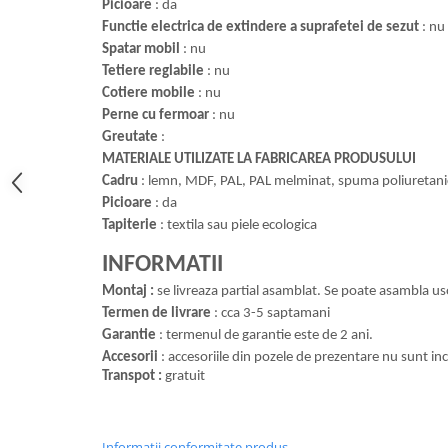
Picioare
: da
Functie electrica de extindere a suprafetei de sezut
: nu
Spatar mobil
: nu
Tetiere reglabile
: nu
Cotiere mobile
: nu
Perne cu fermoar
: nu
Greutate
:
MATERIALE UTILIZATE LA FABRICAREA PRODUSULUI
Cadru
: lemn, MDF, PAL, PAL melminat, spuma poliuretani
Picioare
: da
Tapiterie
: textila sau piele ecologica
INFORMATII
Montaj :
se livreaza partial asamblat. Se poate asambla us
Termen de livrare
: cca 3-5 saptamani
Garantie
: termenul de garantie este de 2 ani.
Accesorii
: accesoriile din pozele de prezentare nu sunt inc
Transpot :
gratuit
Informatii conformitate produs