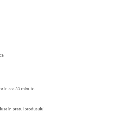
ca
or in cca 30 minute.
luse in pretul produsului.