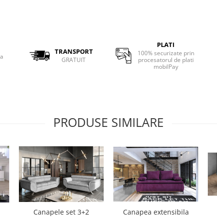
PLATI
TRANSPORT
100% securizate prin
ta
GRATUIT
procesatorul de plati
mobilPay
PRODUSE SIMILARE
Canapele set 3+2
Canapea extensibila