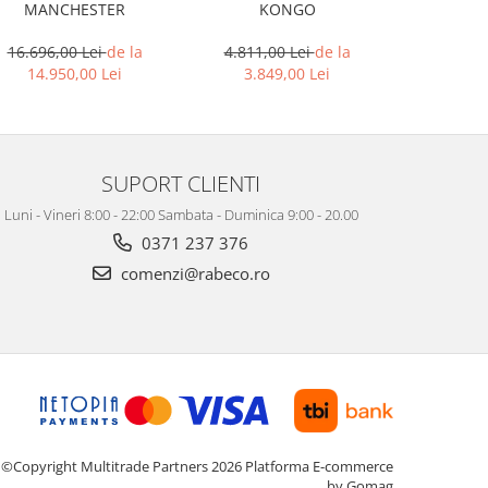
KONGO
MANCHESTER
MO
4.811,00 Lei
de la
16.696,00 Lei
de la
5.050,
3.849,00 Lei
14.950,00 Lei
4.04
SUPORT CLIENTI
Luni - Vineri 8:00 - 22:00 Sambata - Duminica 9:00 - 20.00
0371 237 376
comenzi@rabeco.ro
©Copyright Multitrade Partners 2026
Platforma E-commerce
by Gomag