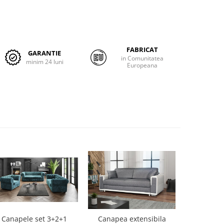
FABRICAT
GARANTIE
in Comunitatea
minim 24 luni
Europeana
Canapea extensibila
Canapele set 3+2+1
Canapea 