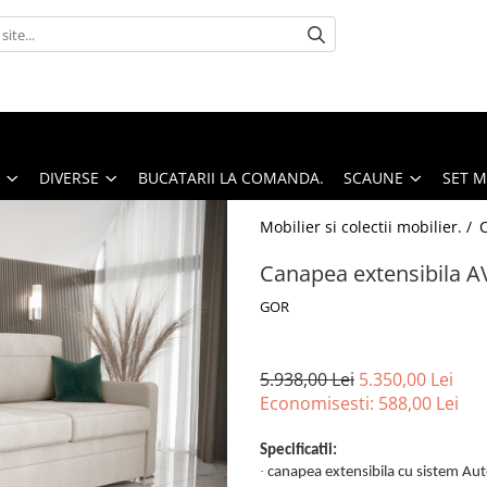
DIVERSE
BUCATARII LA COMANDA.
SCAUNE
SET 
Mobilier si colectii mobilier. /
Canapea extensibila AV
GOR
5.938,00 Lei
5.350,00 Lei
Economisesti:
588,00
Lei
Specificatii:
·
canapea extensibila cu sistem Au