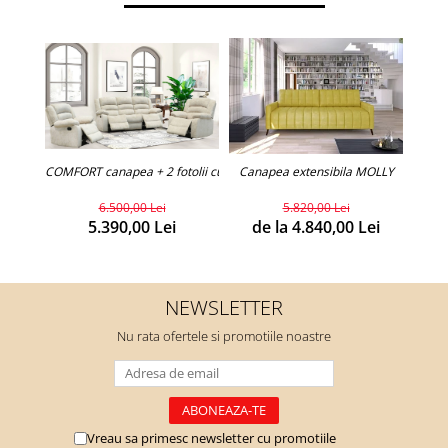
COMFORT canapea + 2 fotolii cu recliner (personalizabil)
Canapea extensibila MOLLY
Can
6.500,00 Lei
5.820,00 Lei
5.390,00 Lei
de la 4.840,00 Lei
d
NEWSLETTER
Nu rata ofertele si promotiile noastre
Vreau sa primesc newsletter cu promotiile