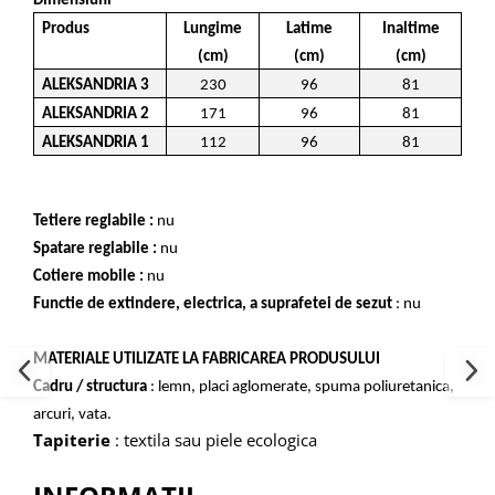
Dimensiuni
Produs
Lungime
Latime
Inaltime
(cm)
(cm)
(cm)
ALEKSANDRIA 3
230
96
81
ALEKSANDRIA 2
171
96
81
ALEKSANDRIA 1
112
96
81
Tetiere reglabile :
nu
Spatare reglabile :
nu
Cotiere mobile :
nu
Functie de extindere, electrica, a suprafetei de sezut
: nu
MATERIALE UTILIZATE LA FABRICAREA PRODUSULUI
Cadru / structura
: lemn, placi aglomerate, spuma poliuretanica,
arcuri, vata.
Tapiterie
: textila sau piele ecologica