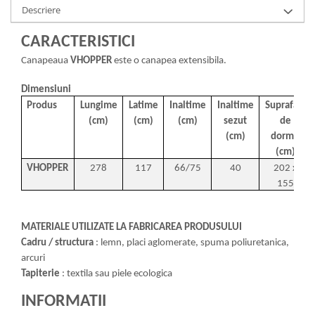
Descriere
CARACTERISTICI
Canapeaua
VHOPPER
este o canapea extensibila.
Dimensiuni
Produs
Lungime
Latime
Inaltime
Inaltime
Suprafata
(cm)
(cm)
(cm)
sezut
de
(cm)
dormit
(cm)
VHOPPER
278
117
66/75
40
202 x
155
MATERIALE UTILIZATE LA FABRICAREA PRODUSULUI
Cadru / structura
: lemn, placi aglomerate, spuma poliuretanica,
arcuri
Tapiterie
: textila sau piele ecologica
INFORMATII