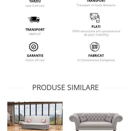
TRANSPORT
TARZIU
Transport in toata Romania
rate 3-24 luni
PLATI
TRANSPORT
100% securizate prin procesatorul
GRATUIT
de plati mobilPay
GARANTIE
FABRICAT
minim 24 luni
in Comunitatea Europeana
PRODUSE SIMILARE