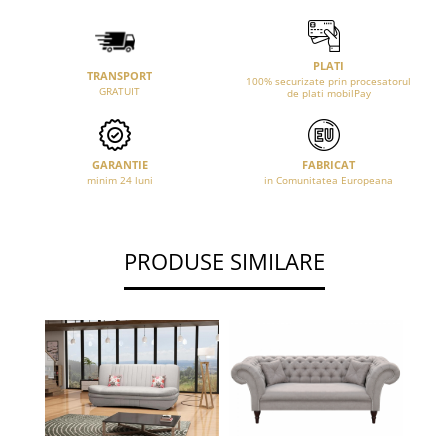
PLATI
TRANSPORT
100% securizate prin procesatorul
GRATUIT
de plati mobilPay
GARANTIE
FABRICAT
minim 24 luni
in Comunitatea Europeana
PRODUSE SIMILARE