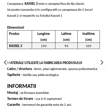
Canapeaua
KASSEL
3
este o canapea fixa de tip classic.
Se poate comanda si in configuratii cu canapeaua de 2 locuri
Kassel 2 si respectiv cu fotoliul Kassel 1
Dimensiuni
Produs
Lungime
Latime
Inaltime
(cm)
(cm)
(cm)
KASSEL 3
193
93
105
MATERIALE UTILIZATE LA FABRICAREA PRODUSULUI
Cadru / structura
: lemn, placi aglomerate, spuma poliuretanica
Tapiterie
: textila sau piele ecologica
INFORMATII
Montaj :
se livreaza asamblat.
Termen de livrare
: cca 4-6 saptamani
Garantie
: termenul de garantie este de 2 ani.