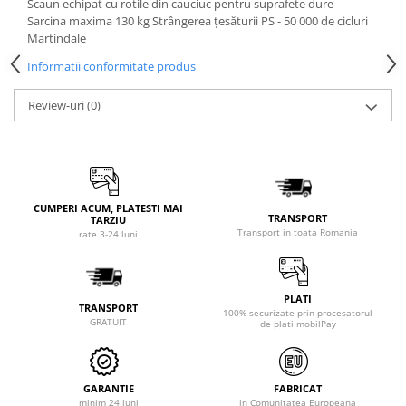
Scaun echipat cu rotile din cauciuc pentru suprafete dure -
Sarcina maxima 130 kg Strângerea țesăturii PS - 50 000 de cicluri
Martindale
Informatii conformitate produs
Review-uri
(0)
CUMPERI ACUM, PLATESTI MAI
TRANSPORT
TARZIU
Transport in toata Romania
rate 3-24 luni
PLATI
TRANSPORT
100% securizate prin procesatorul
GRATUIT
de plati mobilPay
GARANTIE
FABRICAT
minim 24 luni
in Comunitatea Europeana