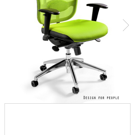
2.180,00 Lei
1.460,00 Lei
Economisesti:
720,00
Lei