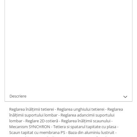
Scaun de birou ergonomic.
Dimensiuni
:
Inaltime 118 - 130 cm Latime 61,5 - 68 cm
Adancime 70 cm
IN STOC
ADAUGA IN COS
Cod Produs:
9041
Ai nevoie de ajutor?
0371 237 376
Cere informatii
Descriere
Reglarea înălțimii tetierei - Reglarea unghiului tetierei - Reglarea
înălțimii suportului lombar - Reglarea adancimii suportului
lombar - Reglare 2D cotieră - Reglarea înălțimii scaunului -
Mecanism SYNCHRON - Tetiera si spatarul tapitate cu plasa -
Scaun tapitat cu membrana PS - Baza din aluminiu lustruit -