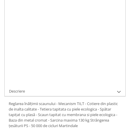
Scaun de birou ergonomic.
Dimensiuni
:
Inaltime 120 - 128 cm Latime 62 cm Adancime 50
cm
IN STOC
ADAUGA IN COS
Cod Produs:
9046
Ai nevoie de ajutor?
0371 237 376
Cere informatii
Descriere
Reglarea înălțimii scaunului - Mecanism TILT - Cotiere din plastic
de inalta calitate - Tetiera tapitata cu piele ecologica - Spătar
tapițat cu plasă - Scaun tapitat cu membrana si piele ecologica -
Baza din metal cromat - Sarcina maxima 130 kg Strângerea
țesăturii PS - 50 000 de cicluri Martindale