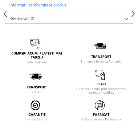
Informatii conformitate produs
Review-uri
(0)
CUMPERI ACUM, PLATESTI MAI
TRANSPORT
TARZIU
Transport in toata Romania
rate 3-24 luni
PLATI
TRANSPORT
100% securizate prin procesatorul
GRATUIT
de plati mobilPay
GARANTIE
FABRICAT
minim 24 luni
in Comunitatea Europeana