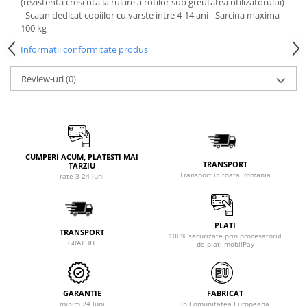
(rezistenta crescuta la rulare a rotilor sub greutatea utilizatorului)
- Scaun dedicat copiilor cu varste intre 4-14 ani - Sarcina maxima
100 kg
Informatii conformitate produs
Review-uri
(0)
CUMPERI ACUM, PLATESTI MAI
TRANSPORT
TARZIU
Transport in toata Romania
rate 3-24 luni
PLATI
TRANSPORT
100% securizate prin procesatorul
GRATUIT
de plati mobilPay
GARANTIE
FABRICAT
minim 24 luni
in Comunitatea Europeana