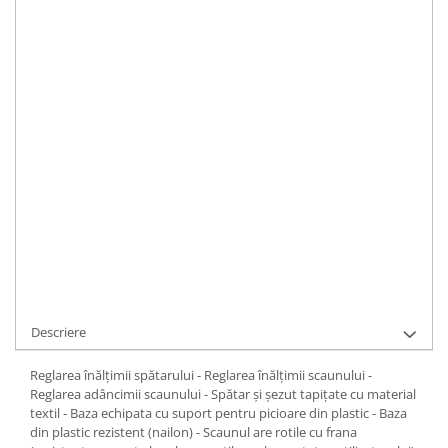
Scaun de birou ergonomic pentru copii.
Dimensiuni
:
Inaltime 77 - 85 cm Latime 56 cm Adancime 56
cm
IN STOC
ADAUGA IN COS
Cod Produs:
9054
Ai nevoie de ajutor?
0371 237 376
Cere informatii
Descriere
Reglarea înălțimii spătarului - Reglarea înălțimii scaunului -
Reglarea adâncimii scaunului - Spătar și șezut tapițate cu material
textil - Baza echipata cu suport pentru picioare din plastic - Baza
din plastic rezistent (nailon) - Scaunul are rotile cu frana