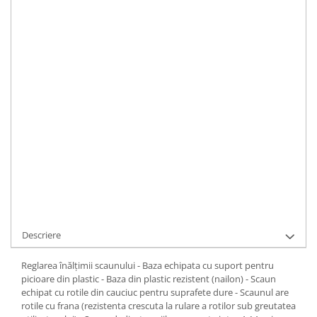
Scaun de birou ergonomic pentru copii.
Dimensiuni
:
Inaltime 85 - 94 cm Latime 58 cm Adancime 43
cm
IN STOC
ADAUGA IN COS
Cod Produs:
9051
Ai nevoie de ajutor?
0371 237 376
Cere informatii
Descriere
Reglarea înălțimii scaunului - Baza echipata cu suport pentru
picioare din plastic - Baza din plastic rezistent (nailon) - Scaun
echipat cu rotile din cauciuc pentru suprafete dure - Scaunul are
rotile cu frana (rezistenta crescuta la rulare a rotilor sub greutatea