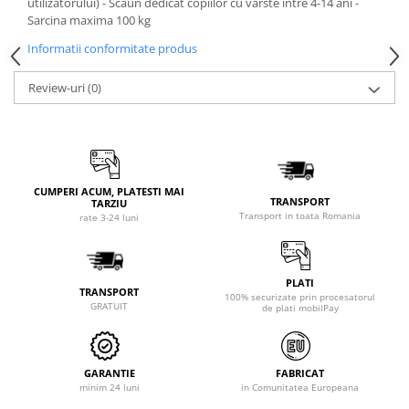
utilizatorului) - Scaun dedicat copiilor cu varste intre 4-14 ani -
Sarcina maxima 100 kg
Informatii conformitate produs
Review-uri
(0)
CUMPERI ACUM, PLATESTI MAI
TRANSPORT
TARZIU
Transport in toata Romania
rate 3-24 luni
PLATI
TRANSPORT
100% securizate prin procesatorul
GRATUIT
de plati mobilPay
GARANTIE
FABRICAT
minim 24 luni
in Comunitatea Europeana