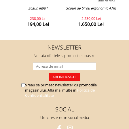
Scaun RJ901
Scaun de birou ergonomic ANGUM
Scaun
238,00 Lei
2.230,00 Lei
194,00 Lei
1.650,00 Lei
NEWSLETTER
Nu rata ofertele si promotiile noastre
Vreau sa primesc newsletter cu promotiile
magazinului. Afla mai multe in
Politica de
Confidentialitate
SOCIAL
Urmareste-ne in social media