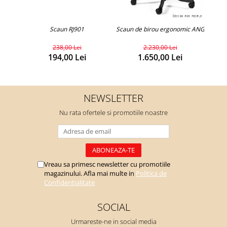
Scaun RJ901
Scaun de birou ergonomic ANGUM
Scaun
238,00 Lei
2.230,00 Lei
194,00 Lei
1.650,00 Lei
NEWSLETTER
Nu rata ofertele si promotiile noastre
Vreau sa primesc newsletter cu promotiile
magazinului. Afla mai multe in
Politica de
Confidentialitate
SOCIAL
Urmareste-ne in social media