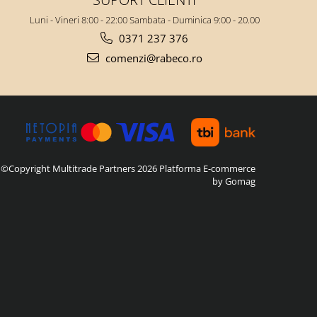
Luni - Vineri 8:00 - 22:00 Sambata - Duminica 9:00 - 20.00
0371 237 376
comenzi@rabeco.ro
©Copyright Multitrade Partners 2026
Platforma E-commerce
by Gomag