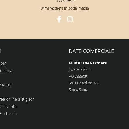
Urmareste-ne in social media
I
DATE COMERCIALE
par
Multitrade Partners
J32/561/1992
e Plata
RO 788589
Str. Lupeni nr. 106
e Retur
Sibiu, Sibiu
ea online a litigiilor
 Frecvente
Produselor