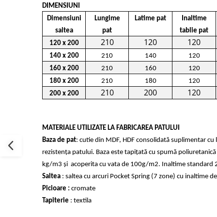
DIMENSIUNI
Dimensiuni
Lungime
Latime pat
Inaltime
saltea
pat
tablie pat
210
120
120
120 x 200
140 x 200
210
140
120
160 x 200
210
160
120
180 x 200
210
180
120
210
200
120
200 x 200
MATERIALE UTILIZATE LA FABRICAREA PATULUI
Baza de pat
: cutie din MDF, HDF consolidată suplimentar cu 
rezistența patului. Baza este tapițată cu spumă poliuretanică
kg/m3 și acoperita cu vata de 100g/m2. Inaltime standard 
Saltea
: saltea cu arcuri Pocket Spring (7 zone) cu inaltime 
Picioare :
cromate
Tapiterie
: textila