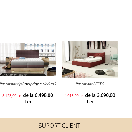
Pat tapitat tip Boxspring cu leduri TRENTO LED
Pat tapitat PESTO
de la 6.498,00
de la 3.690,00
8.123,00 Lei
4.613,00 Lei
4.4
Lei
Lei
SUPORT CLIENTI