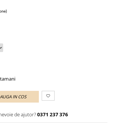
zone)
ptamani
AUGA IN COS
 nevoie de ajutor?
0371 237 376