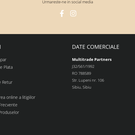
Urmareste-ne in social media
I
DATE COMERCIALE
par
Multitrade Partners
J32/561/1992
e Plata
RO 788589
Str. Lupeni nr. 106
e Retur
Sibiu, Sibiu
ea online a litigiilor
 Frecvente
Produselor