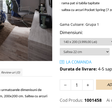
·
rama pat si tablia tapitate
·
saltea cu arcuri Pocket Spring (7 
Gama Culoare
:
Grupa 1
Dimensiuni
:
LA COMANDA
Durata de livrare:
4-5 sa
Review-uri
(0)
AD
u urmatoarele dimenisuni de
, 200x200 cm. Saltea cu arcuri
Cod Produs:
1001458
Ai