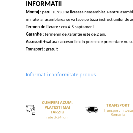
INFORMATII
Montaj :
patul TENSO se livreaza neasamblat. Pentru asambl
minute iar asamblarea se va face pe baza instructiunilor de 
Termen de livrare
: cca 4-5 saptamani
Garantie
: termenul de garantie este de 2 ani.
Accesorii + saltea
: accesoriile din pozele de prezentare nu su
Transport
: gratuit
Informatii conformitate produs
CUMPERI ACUM,
TRANSPORT
PLATESTI MAI
Transport in toata
TARZIU
Romania
rate 3-24 luni