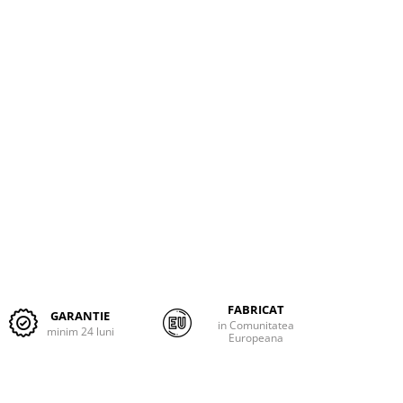
FABRICAT
GARANTIE
in Comunitatea
minim 24 luni
Europeana