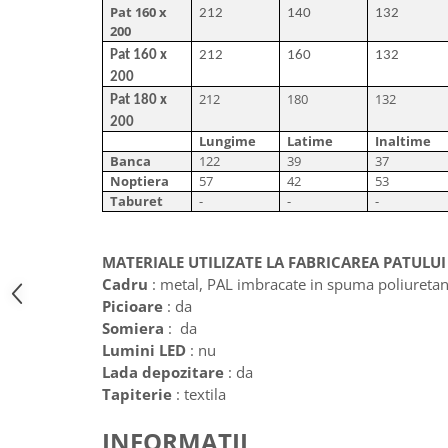
Pat 160 x
212
140
132
200
Pat 160 x
212
160
132
200
212
180
132
Pat 180 x
200
Lungime
Latime
Inaltime
Banca
122
39
37
Noptiera
57
42
53
Taburet
-
-
-
MATERIALE UTILIZATE LA FABRICAREA PATULUI
Cadru
: metal, PAL imbracate in spuma poliuretani
Picioare
: da
Somiera
: da
Lumini LED
: nu
Lada depozitare
: da
Tapiterie
: textila
INFORMATII