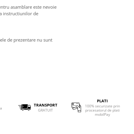
entru asamblare este nevoie
 instructiunilor de
ozele de prezentare nu sunt
PLATI
TRANSPORT
100% securizate prin
ta
GRATUIT
procesatorul de plati
mobilPay