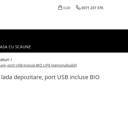
0,00
0371 237 376
MASA CU SCAUNE
aturi /
are, port USB incluse BIO LIFE (personalizabil)
, lada depozitare, port USB incluse BIO