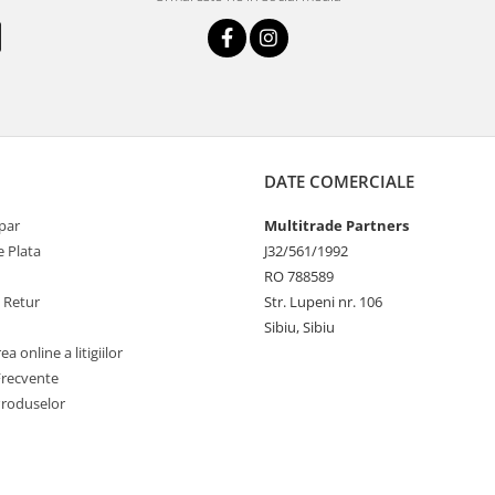
DATE COMERCIALE
par
Multitrade Partners
 Plata
J32/561/1992
RO 788589
e Retur
Str. Lupeni nr. 106
Sibiu, Sibiu
a online a litigiilor
Frecvente
Produselor