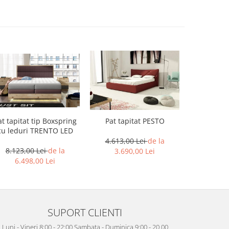
Pat tapitat PESTO
at tapitat tip Boxspring
Pat tap
cu leduri TRENTO LED
4.613,00 Lei
de la
4.461,
8.123,00 Lei
de la
3.690,00 Lei
3.56
6.498,00 Lei
SUPORT CLIENTI
Luni - Vineri 8:00 - 22:00 Sambata - Duminica 9:00 - 20.00