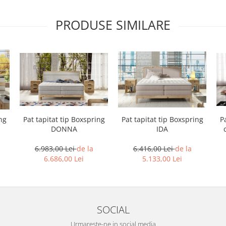
PRODUSE SIMILARE
ng
Pat tapitat tip Boxspring
Pat tapitat tip Boxspring
P
DONNA
IDA
6.983,00 Lei
de la
6.416,00 Lei
de la
6.686,00 Lei
5.133,00 Lei
SOCIAL
Urmareste-ne in social media