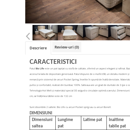
Review-uri
(0)
Descriere
CARACTERISTICI
Patul
Bio Life
este un pat tapițat cu stofă de calitate, oferind un aspect elegant și rafinat. Baz
accesul la lada de depozitare generoasă. Patul dispune de o mufă USB, un detaliu modern și pr
remarcă prin sistemul de arcuri Pocket Spring, învelite în spumă de înaltă densitate. Materialu
pufos și confortabil, realizat din bumbac 100%. Salteaua are un grad de duritate de 3 (pe o sca
Tehnologia Hot Melt și materialul special 3D asigură o circulație optimă a aerului. Dimensiuni: Î
cm, iar înălțimea tăbliei este de 132 cm
Sunt disonibile 2 saltele: Bio Life cu arcuri Pocket sprig sau cu arcuri Bonell.
DIMENSIUNI
Dimensiuni
Lungime
Latime pat
Inaltime
saltea
pat
tablie pat