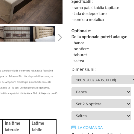
Specificatii:
·
rama pat si tablia tapitate
·
lada de depozitare
·
somiera metalica
Optionale:
De la optionale puteti adauga:
·
banca
·
noptiere
·
taburet
·
saltea
Dimensiuni
:
a patului include o somieră rabatabilă, facilitând
actic. Salteaua Bio Life, disponibilă separat, se
l de acoperire antialergic și antibacterian este
ră de la 1 la 5) și un design ultra ergonomic.
nălțimea patului (fără saltea, fără tăblie) este de 40
Inaltime
Latime
LA COMANDA
laterale
tablie