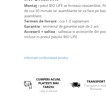
Montaj :
patul BIO LIFE se livreaza neasamblat. P
de cca 30 minute iar asamblarea se va face pe baza
asamblare.
Termen de livrare
: cca 1-3 saptamani
Garantie
: termenul de garantie este de 2 ani.
Accesorii + saltea
: salteaua si accesoriile din p
incluse in pretul patului BIO LIFE
Informatii conformitate produs
CUMPERI ACUM,
TRANSPORT
PLATESTI MAI
Transport in toa
TARZIU
Romania
rate 3-24 luni