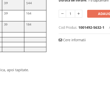
Durata de livrare:
1-3 saptamani
39
144
164
ADAUG
39
39
184
Cod Produs:
1001492-5632-1
Cere informatii
ca, apoi tapitate.