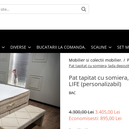
DIVERSE
BUCATARII LA COMANDA.
SCAUNE
SET 
Mobilier si colectii mobilier. /
P
Pat tapitat cu somiera, lada depozit
Pat tapitat cu somiera
LIFE (personalizabil)
BAC
4.300,00 Lei
3.405,00 Lei
Economisesti:
895,00
Lei