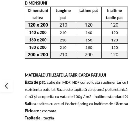
DIMENSIUNI
Dimensiuni
Lungime
Latime pat
Inaltime
saltea
pat
tablie pat
120 x 200
210
120
120
140 x 200
210
140
120
160 x 200
210
160
120
180 x 200
210
180
120
200 x 200
210
200
120
MATERIALE UTILIZATE LA FABRICAREA PATULUI
Baza de pat
: cutie din MDF, HDF consolidată suplimentar cu 
rezistența patului. Baza este tapițată cu spumă poliuretanică
/ m3 și acoperita cu vata de 100g / m2. Inaltime standard 
Saltea
: saltea cu arcuri Pocket Spring cu inaltime de 18cm 
Picioare :
cromate
Tapiterie
: textila