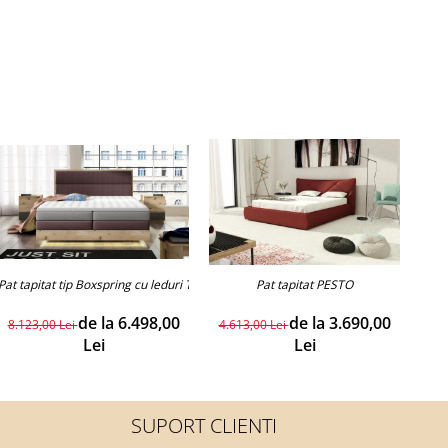
Pat tapitat tip Boxspring cu leduri TRENTO LED
Pat tapitat PESTO
de la 6.498,00
de la 3.690,00
8.123,00 Lei
4.613,00 Lei
4.4
Lei
Lei
SUPORT CLIENTI