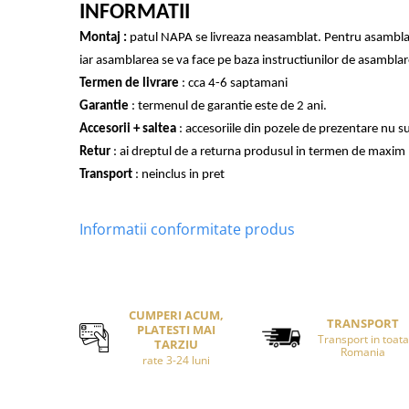
INFORMATII
Montaj :
patul NAPA se livreaza neasamblat. Pentru asambla
iar asamblarea se va face pe baza instructiunilor de asamblar
Termen de livrare
: cca 4-6 saptamani
Garantie
: termenul de garantie este de 2 ani.
Accesorii + saltea
: accesoriile din pozele de prezentare nu su
Retur
: ai dreptul de a returna produsul in termen de maxim 1
Transport
: neinclus in pret
Informatii conformitate produs
CUMPERI ACUM,
TRANSPORT
PLATESTI MAI
Transport in toata
TARZIU
Romania
rate 3-24 luni