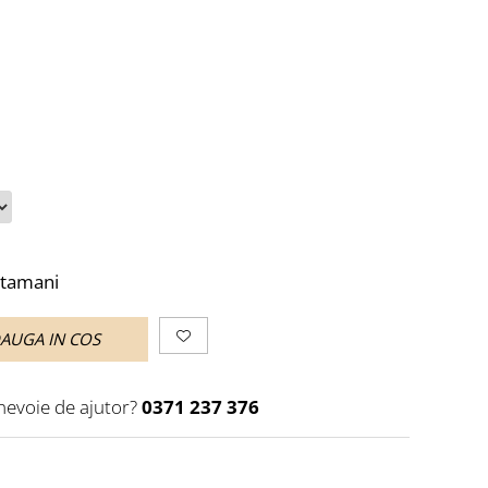
ptamani
AUGA IN COS
 nevoie de ajutor?
0371 237 376