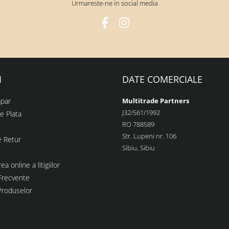
Urmareste-ne in social media
I
DATE COMERCIALE
par
Multitrade Partners
J32/561/1992
e Plata
RO 788589
Str. Lupeni nr. 106
e Retur
Sibiu, Sibiu
ea online a litigiilor
 Frecvente
Produselor