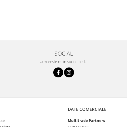
SOCIAL
Urmareste-ne in social media
DATE COMERCIALE
par
Multitrade Partners
 Plata
J32/561/1992