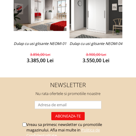
Dulap
Dulap cu usi glisante NEOMI 01
Dulap cu usi glisante NEOMI 04
3.856,00 Lei
3.900,00 Lei
3.385,00 Lei
3.550,00 Lei
NEWSLETTER
Nu rata ofertele si promotiile noastre
Vreau sa primesc newsletter cu promotiile
magazinului. Afla mai multe in
Politica de
Confidentialitate