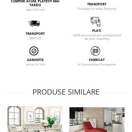
CUMPERI ACUM, PLATESTI MAI
TRANSPORT
TARZIU
Transport in toata Romania
rate 3-24 luni
PLATI
TRANSPORT
100% securizate prin procesatorul
GRATUIT
de plati mobilPay
GARANTIE
FABRICAT
minim 24 luni
in Comunitatea Europeana
PRODUSE SIMILARE