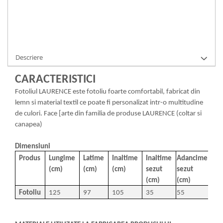
Ai nevoie de ajutor?
0371 237 376
Cere informatii
Descriere
CARACTERISTICI
Fotoliul LAURENCE
este fotoliu foarte comfortabil, fabricat din
lemn si material textil ce poate fi personalizat intr-o multitudine
de culori. Face [arte din familia de produse LAURENCE (coltar si
canapea)
Dimensiuni
Produs
Lungime
Latime
Inaltime
Inaltime
Adancime
(cm)
(cm)
(cm)
sezut
sezut
(cm)
(cm)
Fotoliu
125
97
105
35
55