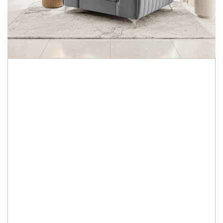
3.715,00 Lei
2.950,00 Lei
Economisesti:
765,00
Lei
Specificatii:
·
fotoliu relaxare.
LA COMANDA
Durata de livrare:
1-3 saptamani
ADAUGA IN COS
Cod Produs:
4001062-6185-4536