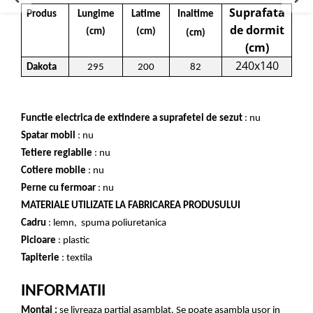
Suprafata
Produs
Lungime
Latime
Inaltime
de dormit
(cm)
(cm)
(cm)
(cm)
240x140
Dakota
295
200
82
Functie electrica de extindere a suprafetei de sezut
: nu
Spatar mobil
: nu
Tetiere reglabile
: nu
Cotiere mobile
: nu
Perne cu fermoar
: nu
MATERIALE UTILIZATE LA FABRICAREA PRODUSULUI
Cadru
: lemn, spuma poliuretanica
Picioare
: plastic
Tapiterie
: textila
INFORMATII
Montaj :
se livreaza partial asamblat. Se poate asambla usor in