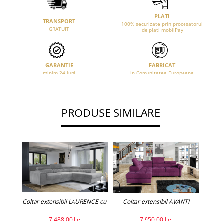
PLATI
TRANSPORT
100% securizate prin procesatorul
GRATUIT
de plati mobilPay
GARANTIE
FABRICAT
minim 24 luni
in Comunitatea Europeana
PRODUSE SIMILARE
C
Coltar extensibil LAURENCE cu lada de depozitare.(personalizabil)
Coltar extensibil AVANTI
7.488,00 Lei
7.950,00 Lei