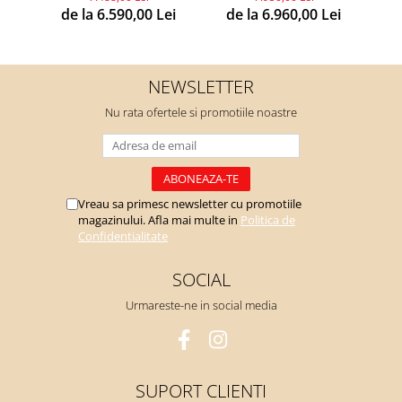
d
de la 6.590,00 Lei
de la 6.960,00 Lei
NEWSLETTER
Nu rata ofertele si promotiile noastre
Vreau sa primesc newsletter cu promotiile
magazinului. Afla mai multe in
Politica de
Confidentialitate
SOCIAL
Urmareste-ne in social media
SUPORT CLIENTI