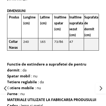
DIMENSIUNI
Produs
Lungime
Latime
Inaltime
Inaltime
Suprafata
(cm)
(cm)
spatar
suprafata
de
(cm)
sezut
dormit
(cm)
(cm)
Coltar
240
165
73/86
47
Navas
Functie de extindere a suprafetei de pentru
dormit
: da
Spatar mobil
: nu
Tetiere reglabile
: da
Cotiere mobile
: nu
Perne
: nu
MATERIALE UTILIZATE LA FABRICAREA PRODUSULUI
Cadru
: lemn si metal