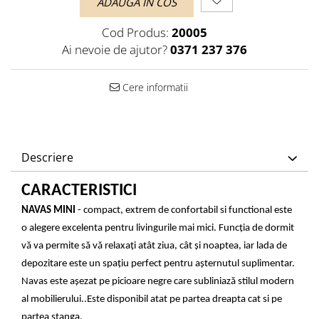
ADAUGA IN COS
Cod Produs:
20005
Ai nevoie de ajutor?
0371 237 376
Cere informatii
Descriere
CARACTERISTICI
NAVAS MINI
- compact, extrem de confortabil si functional este
o alegere excelenta pentru livingurile mai mici. Funcția de dormit
vă va permite să vă relaxați atât ziua, cât și noaptea, iar lada de
depozitare este un spațiu perfect pentru așternutul suplimentar.
Navas este așezat pe picioare negre care subliniază stilul modern
al mobilierului..Este disponibil atat pe partea dreapta cat si pe
partea stanga.