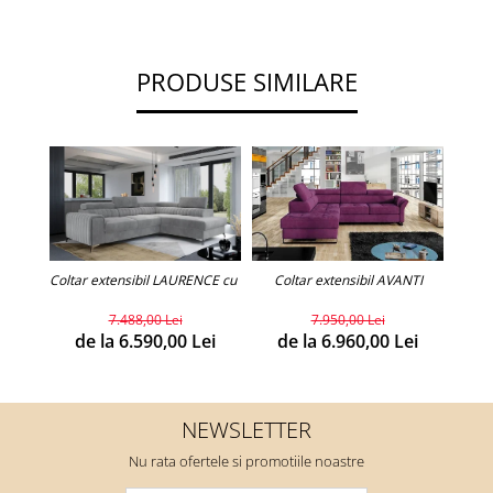
PRODUSE SIMILARE
C
Coltar extensibil LAURENCE cu lada de depozitare.(personalizabil)
Coltar extensibil AVANTI
7.488,00 Lei
7.950,00 Lei
d
de la 6.590,00 Lei
de la 6.960,00 Lei
NEWSLETTER
Nu rata ofertele si promotiile noastre