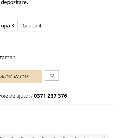
e depozitare.
rupa 3
Grupa 4
ptamani
AUGA IN COS
voie de ajutor?
0371 237 376