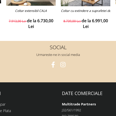
Coltar extensibil CALA
Coltar cu extindere a suprafetei de se
de la 6.730,00
de la 6.991,00
7.913,00 Lei
8.739,00 Lei
Lei
Lei
SOCIAL
Urmareste-ne in social media
I
DATE COMERCIALE
par
Multitrade Partners
J32/561/1992
e Plata
RO 788589