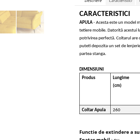
Descriere
Caracteristici
CARACTERISTICI
APULA
- Acesta este un model mod
tetiere mobile. Datorită acestui 
potrivirea perfectă. Coltarul are 
puteti depozita un set de lenjeri
partea stanga.
DIMENSIUNI
Produs
Lungime
(cm)
Coltar Apula
260
Functie de extindere a s
Spatar mobil
: nu