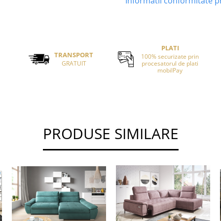
Informatii conformitate 
PLATI
TRANSPORT
100% securizate prin
GRATUIT
procesatorul de plati
mobilPay
PRODUSE SIMILARE