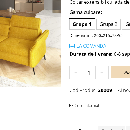
Coltar extensibil cu lada d
Gama culoare
:
Grupa 1
Grupa 2
G
Dimensiuni
:
260x215x78/95
LA COMANDA
Durata de livrare:
6-8 sa
AD
Cod Produs:
20009
Ai ne
Cere informatii