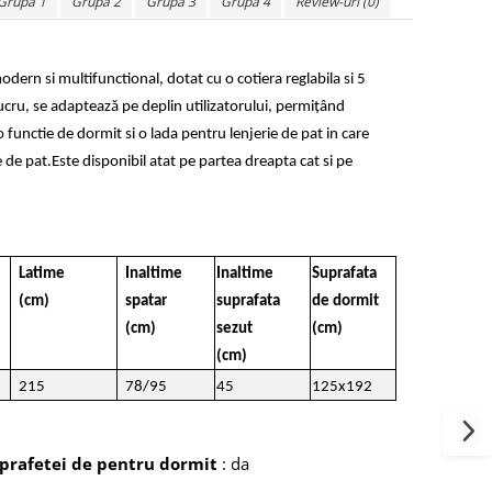
Grupa 1
Grupa 2
Grupa 3
Grupa 4
Review-uri
(0)
ern si multifunctional, dotat cu o cotiera reglabila si 5
lucru, se adaptează pe deplin utilizatorului, permițând
o functie de dormit si o lada pentru lenjerie de pat in care
e de pat.Este disponibil atat pe partea dreapta cat si pe
Latime
Inaltime
Inaltime
Suprafata
(cm)
spatar
suprafata
de dormit
(cm)
sezut
(cm)
(cm)
215
78/95
45
125x192
uprafetei de pentru dormit
: da