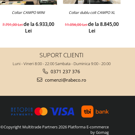
Coltar CAMPO MINI
zut CALVARO L (personalizabil)
Coltar dublu colt CAMPO XL
Colta
de la 6.933,00
de la 8.845,00
7.791,00 Lei
11.056,00 Lei
9.2
Lei
Lei
SUPORT CLIENTI
Luni - Vineri 8:00 - 22:00 Sambata - Duminica 9:00 - 20.00
0371 237 376
comenzi@rabeco.ro
©Copyright Multitrade Partners 2026
Platforma E-commerce
by Gomag