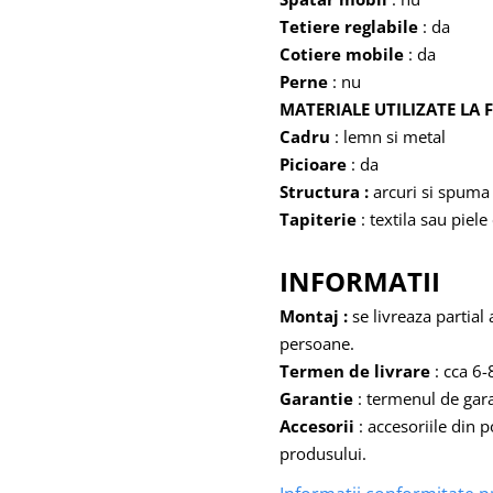
Tetiere reglabile
: da
Cotiere mobile
: da
Perne
: nu
MATERIALE UTILIZATE LA
Cadru
: lemn si metal
Picioare
: da
Structura :
arcuri si spuma
Tapiterie
: textila sau piele
INFORMATII
Montaj :
se livreaza partia
persoane.
Termen de livrare
: cca 6
Garantie
: termenul de gara
Accesorii
: accesoriile din 
produsului.