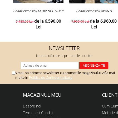
Coltar extensibil LAURENCE cu lada de depozitare.(personalizabil)
Coltar extensibil AVANTI
de la 6.590,00
de la 6.960,00
7.488,00 Lei
7.950,00 Lei
Lei
Lei
NEWSLETTER
Nu rata ofertele si promotiile noastre
Vreau sa primesc newsletter cu promotiile magazinului. Afla mai
multe in
Politica de Confidentialitate
MAGAZINUL MEU
CLIENT
Despre noi
Cum Cum
Termeni si Conditii
Metode d