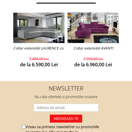
C
Coltar extensibil LAURENCE cu lada de depozitare.(personalizabil)
Coltar extensibil AVANTI
7.488,00 Lei
7.950,00 Lei
d
de la 6.590,00 Lei
de la 6.960,00 Lei
NEWSLETTER
Nu rata ofertele si promotiile noastre
Vreau sa primesc newsletter cu promotiile