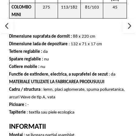
COLOMBO
275
113/182
81/103
45
MINI
Dimensiune suprafata de dormit :
88 x 220 cm
Dimensiune lada de depozitare
: 132 x 71 x 17 cm
Tetiere reglabile :
da
Spatare reglabile :
nu
Cotiere mobile :
nu
Functie de extindere, electrica, a suprafetei de sezut
: da
MATERIALE UTILIZATE LA FABRICAREA PRODUSULUI
Cadru / structura
: lemn, placi aglomerate, spuma poliuretanica,
arcuri Wave de tip A, vata
Picioare :
-
Tapiterie
: textila sau piele ecologica
INFORMATII
Montaj :
se livreaza partial asamblat.