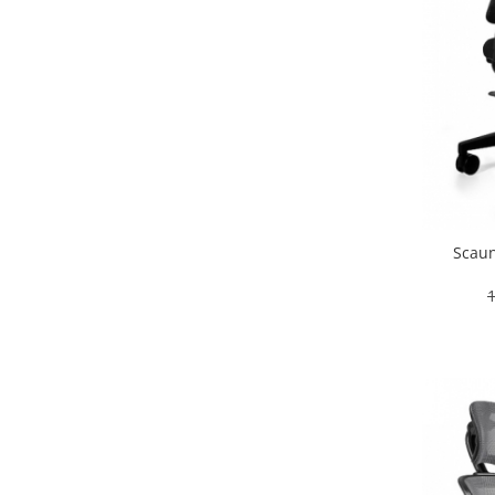
Scaun
1